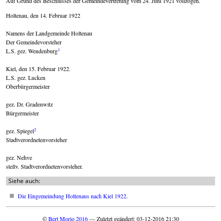
Auf Grund des Beschlusses der Gemeindevertretung vom 24. Juni 1921 vollzogen.
Holtenau, den 14. Februar 1922
Namens der Landgemeinde Holtenau
Der Gemeindevorsteher
1
L.S. gez. Wendenburg
Kiel, den 15. Februar 1922.
L.S. gez. Lucken
Oberbürgermeister
gez. Dr. Gradenwitz
Bürgermeister
2
gez. Spiegel
Stadtverordnetenvorsteher
gez. Nehve
stellv. Stadtverordnetenvorsteher.
Siehe auch:
Die Eingemeindung Holtenaus nach Kiel 1922
.
©
Bert Morio 2016
— Zuletzt geändert: 03-12-2016 21:30