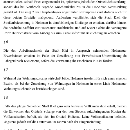
anzuschließen, sobald Pries eingemeindet ist, spätestens jedoch den Ortsteil Schusterkrug,
sobald das bei Voßbrook liegende Anschlußkabel bis in die Höhe von Schusterkrug
geleitet ist. Die im § 7 des Hauptvertrages angeführten Strompreise sind alsdann auch für
diese beiden Ortsteile maßgebend. Außerdem verpflichtet sich die Stadt Kiel, die
Straßenbeleuchtung in Holtenau in dem bisherigen Umfange zu erhalten, darüber hinaus
die nördliche Auffahrt zur Holtenauer Hochbrücke, und auf Kieler Gebiet die verlängerte
Prinz Heinrichstraße vom Auberg bis zum Kanal sofort mit Beleuchtung zu versehen.
§ 6
Die den Arbeitsnachweis der Stadt Kiel in Anspruch nehmenden Holtenauer
Erwerbslosen erhalten im Falle der Gewährung von Erwerbslosen-Unterstützung da
Fahrgeld nach Kiel ersetzt, sofern die Verwaltung ihr Erscheinen in Kiel fordert.
§ 7
Während der Wohnungszwangswirtschaft bildet Holtenau insofern für sich einen eigenen
Bezirk, als bei der Zuweisung von Wohnungen in Holtenau in erster Linie Holtenauer
Wohnungssuchende zu berücksichtigen sind.
§ 8
Falls das jetzige Gebiet der Stadt Kiel ganz oder teilweise Vollkanalisation erhält, bleiben
die Einwohner des Ortsteils solange von den von Steuern aufzubringenden Kosten der
Vollkanalisation befreit, als sich im Ortsteil Holtenau keine Vollkanalisation befindet,
längstens jedoch auf die Dauer von 20 Jahren nach der Eingemeindung.