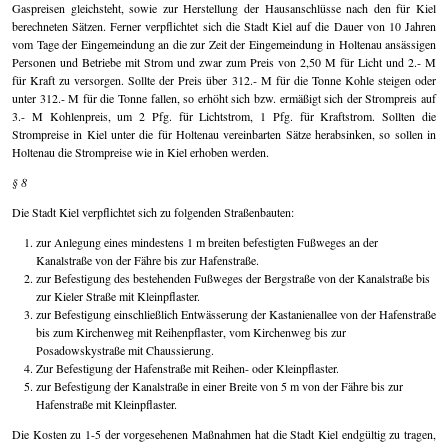
Gaspreisen gleichsteht, sowie zur Herstellung der Hausanschlüsse nach den für Kiel
berechneten Sätzen. Ferner verpflichtet sich die Stadt Kiel auf die Dauer von 10 Jahren
vom Tage der Eingemeindung an die zur Zeit der Eingemeindung in Holtenau ansässigen
Personen und Betriebe mit Strom und zwar zum Preis von 2,50 M für Licht und 2.- M
für Kraft zu versorgen. Sollte der Preis über 312.- M für die Tonne Kohle steigen oder
unter 312.- M für die Tonne fallen, so erhöht sich bzw. ermäßigt sich der Strompreis auf
3.- M Kohlenpreis, um 2 Pfg. für Lichtstrom, 1 Pfg. für Kraftstrom. Sollten die
Strompreise in Kiel unter die für Holtenau vereinbarten Sätze herabsinken, so sollen in
Holtenau die Strompreise wie in Kiel erhoben werden.
§ 8
Die Stadt Kiel verpflichtet sich zu folgenden Straßenbauten:
zur Anlegung eines mindestens 1 m breiten befestigten Fußweges an der
Kanalstraße von der Fähre bis zur Hafenstraße.
zur Befestigung des bestehenden Fußweges der Bergstraße von der Kanalstraße bis
zur Kieler Straße mit Kleinpflaster.
zur Befestigung einschließlich Entwässerung der Kastanienallee von der Hafenstraße
bis zum Kirchenweg mit Reihenpflaster, vom Kirchenweg bis zur
Posadowskystraße mit Chaussierung.
Zur Befestigung der Hafenstraße mit Reihen- oder Kleinpflaster.
zur Befestigung der Kanalstraße in einer Breite von 5 m von der Fähre bis zur
Hafenstraße mit Kleinpflaster.
Die Kosten zu 1-5 der vorgesehenen Maßnahmen hat die Stadt Kiel endgültig zu tragen,