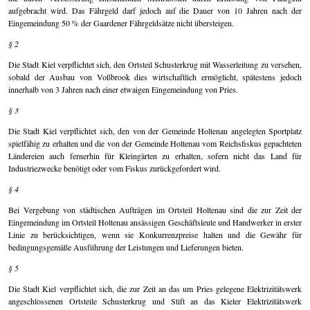
aufgebracht wird. Das Fährgeld darf jedoch auf die Dauer von 10 Jahren nach der
Eingemeindung 50 % der Gaardener Fährgeldsätze nicht übersteigen.
§ 2
Die Stadt Kiel verpflichtet sich, den Ortsteil Schusterkrug mit Wasserleitung zu versehen,
sobald der Ausbau von Voßbrook dies wirtschaftlich ermöglicht, spätestens jedoch
innerhalb von 3 Jahren nach einer etwaigen Eingemeindung von Pries.
§ 3
Die Stadt Kiel verpflichtet sich, den von der Gemeinde Holtenau angelegten Sportplatz
spielfähig zu erhalten und die von der Gemeinde Holtenau vom Reichsfiskus gepachteten
Ländereien auch fernerhin für Kleingärten zu erhalten, sofern nicht das Land für
Industriezwecke benötigt oder vom Fiskus zurückgefordert wird.
§ 4
Bei Vergebung von städtischen Aufträgen im Ortsteil Holtenau sind die zur Zeit der
Eingemeindung im Ortsteil Holtenau ansässigen Geschäftsleute und Handwerker in erster
Linie zu berücksichtigen, wenn sie Konkurrenzpreise halten und die Gewähr für
bedingungsgemäße Ausführung der Leistungen und Lieferungen bieten.
§ 5
Die Stadt Kiel verpflichtet sich, die zur Zeit an das um Pries gelegene Elektrizitätswerk
angeschlossenen Ortsteile Schusterkrug und Stift an das Kieler Elektrizitätswerk