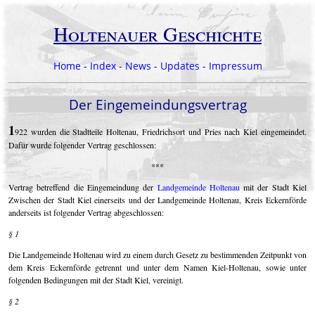
Holtenauer Geschichte
Home
-
Index
-
News
-
Updates
-
Impressum
Der Eingemeindungsvertrag
1
922 wurden die Stadtteile Holtenau, Friedrichsort und Pries nach Kiel eingemeindet.
Dafür wurde folgender Vertrag geschlossen:
***
Vertrag betreffend die Eingemeindung der
Landgemeinde Holtenau
mit der Stadt Kiel
Zwischen der Stadt Kiel einerseits und der Landgemeinde Holtenau, Kreis Eckernförde
anderseits ist folgender Vertrag abgeschlossen:
§ 1
Die Landgemeinde Holtenau wird zu einem durch Gesetz zu bestimmenden Zeitpunkt von
dem Kreis Eckernförde getrennt und unter dem Namen Kiel-Holtenau, sowie unter
folgenden Bedingungen mit der Stadt Kiel, vereinigt.
§ 2