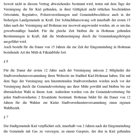
Soweit nicht in diesem Vertrag abweichendes bestimmt wird, treten mit dem Tage der
Vereinigung die für Kiel geltenden, in ihrer Gültigkeit nicht örtlichen beschränkten
Ortsstatute, Regulative, Polizeiverordnungen und Gemeindebeschlüsse auch in der
bisherigen Landgemeinde in Kraft. Der Schlachthauszwang soll innerhalb der ersten 15
Jahre nach der Vereinigung auf Holtenau nur insoweit angewendet werden, als es um das
gewerbsmäßige handelt. Für die gleiche Zeit bleiben die in Holtenau geltenden
Bestimmungen in Kraft, daß die Straßenreinigung durch die Gemeindeangehörigen
ausgeführt wird.
Auch besteht für die Dauer von 15 Jahren die zur Zeit der Eingemeindung in Holtenau
bestehende Art der Müll-& Fäkalabfuhr fort.
§ 6
Für die Dauer der ersten 12 Jahre nach der Vereinigung müssen 2 Mitglieder der
Stadtverordnetenversammlung ihren Wohnsitz im Stadtteil Kiel-Holtenau haben. Die mit
dem Tage der Vereinigung neu hinzutretenden Stadtverordneten werden noch vor der
Vereinigung durch die Gemeindevertretung aus ihrer Mitte gewühlt und bleiben bis zur
übernächsten Wahl in ihrem Amt. Außerdem werden von der Gemeindevertretung für
jeden Stadtverordneten 2 Ersatzleute bestimmt. Holtenau bildet für die Dauer von 12
Jahren für die Wahlen zur Kieler Stadtverordnentenversammlung einen eigenen
Wahlbezirk.
§ 7
Die Stadtgemeinde Kiel verpflichtet sich, innerhalb von 2 Jahren nach der Eingemeindung
die Gemeinde mit Gas zu versorgen, zu einem Gaspreis, der den in Kiel geltenden