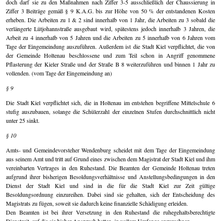
doch darf sie zu den Maßnahmen nach Ziffer 3-5 ausschließlich der Chaussierung in
Ziffer 3 Beiträge gemäß § 9 K.A.G. bis zur Höhe von 50 % der entstandenen Kosten
erheben. Die Arbeiten zu 1 & 2 sind innerhalb von 1 Jahr, die Arbeiten zu 3 sobald die
verlängerte Lütjohannstraße ausgebaut wird, spätestens jedoch innerhalb 3 Jahren, die
Arbeit zu 4 innerhalb von 5 Jahren und die Arbeiten zu 5 innerhalb von 6 Jahren vom
Tage der Eingemeindung auszuführen. Außerdem ist die Stadt Kiel verpflichtet, die von
der Gemeinde Holtenau beschlossene und zum Teil schon in Angriff genommene
Pflasterung der Kieler Straße und der Straße B 8 weiterzuführen und binnen 1 Jahr zu
vollenden. (vom Tage der Eingemeindung an)
§ 9
Die Stadt Kiel verpflichtet sich, die in Holtenau im entstehen begriffene Mittelschule 6
stufig auszubauen, solange die Schülerzahl der einzelnen Stufen durchschnittlich nicht
unter 25 sinkt.
§ 10
Amts- und Gemeindevorsteher Wendenburg scheidet mit dem Tage der Eingemeindung
aus seinem Amt und tritt auf Grund eines zwischen dem Magistrat der Stadt Kiel und ihm
vereinbarten Vertrages in den Ruhestand. Die Beamten der Gemeinde Holtenau treten
aufgrund ihrer bisherigen Besoldungsverhältnisse und Anstellungsbedingungen in den
Dienst der Stadt Kiel und sind in die für die Stadt Kiel zur Zeit gültige
Besoldungsordnung einzureihen. Dabei sind sie gehalten, sich der Entscheidung des
Magistrats zu fügen, soweit sie dadurch keine finanzielle Schädigung erleiden.
Den Beamten ist bei ihrer Versetzung in den Ruhestand die ruhegehaltsberechtigte
Dienstzeit, auf die sie bisher Anspruch hatten, in vollem Umfange anzurechnen.