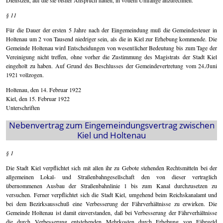
§ 11
Für die Dauer der ersten 5 Jahre nach der Eingemeindung muß die Gemeindesteuer in
Holtenau um 2 von Tausend niedriger sein, als die in Kiel zur Erhebung kommende. Die
Gemeinde Holtenau wird Entscheidungen von wesentlicher Bedeutung bis zum Tage der
Vereinigung nicht treffen, ohne vorher die Zustimmung des Magistrats der Stadt Kiel
eingeholt zu haben. Auf Grund des Beschlusses der Gemeindevertretung vom 24./Juni
1921 vollzogen.
Holtenau, den 14. Februar 1922
Kiel, den 15. Februar 1922
Unterschriften
Nebenvertrag zum Eingemeindungsvertrag zwischen
Kiel und Holtenau
§ 1
Die Stadt Kiel verpflichtet sich mit allen ihr zu Gebote stehenden Rechtsmitteln bei der
allgemeinen Lokal- und Straßenbahngesellschaft den von dieser vertraglich
übernommenen Ausbau der Straßenbahnlinie 1 bis zum Kanal durchzusetzen zu
versuchen. Ferner verpflichtet sich die Stadt Kiel, umgehend beim Reichskanalamt und
bei dem Bezirksausschuß eine Verbesserung der Fährverhältnisse zu erwirken. Die
Gemeinde Holtenau ist damit einverstanden, daß bei Verbesserung der Fährverhältnisse
die durch Verbesserung entstehenden Mehrkosten durch Erhebung von Fährgeld