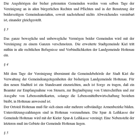
Die Angehörigen der bisher getrennten Gemeinden werden vom selben Tage der
Vereinigung an in allen bürgerlichen Rechten und Pflichten und in der Benutzung der
beiderseitigen Gemeindeanstalten, soweit nachstehend nichts Abweichendes vereinbart
ist, einander gleichgestellt.
§ 3
Das ganze bewegliche und unbewegliche Vermögen beider Gemeinden wird mit der
Vereinigung zu einem Ganzen verschmolzen. Die erweiterte Stadtgemeinde Kiel tritt
mithin in alle rechtlichen Befugnisse und Verbindlichkeiten der Landgemeinde Holtenau
ein.
§ 4
Mit dem Tage der Vereinigung übernimmt die Gemeindebehörde der Stadt Kiel die
Verwaltung der Gemeindeangelegenheiten der bisherigen Landgemeinde Holtenau. Für
den neuen Stadtteil ist ein Standesamt einzurichten, auch ist Sorge zu tragen, daß ein
Beamter zur Empfangnahme von Steuern, zur Beglaubigung von Unterschriften und zur
Ausgabe von Lebensmittelkarten, solange die Lebensmittelbewirtschaftung bestehen
bleibt, in Holtenau anwesend ist.
Der Ortsteil Holtenau muß für sich einen oder mehrere selbständige Armenbezirke bilden.
Unterstützungszahlungen sind in Holtenau vorzunehmen. Die Spar- & Leihkasse der
Gemeinde Holtenau wird mit der Kieler Spar-& Leihkasse vereinigt. Eine Nebenstelle der
letzteren muß im Gebiete der Gemeinde Holtenau liegen.
§ 5